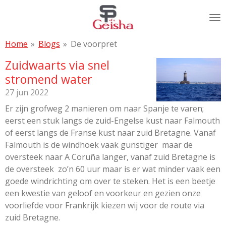
Ga
direct
naar
Home
»
Blogs
»
De voorpret
de
hoofdinhoud
Zuidwaarts via snel
stromend water
27 jun 2022
Er zijn grofweg 2 manieren om naar Spanje te varen;
eerst een stuk langs de zuid-Engelse kust naar Falmouth
of eerst langs de Franse kust naar zuid Bretagne. Vanaf
Falmouth is de windhoek vaak gunstiger maar de
oversteek naar A Coruña langer, vanaf zuid Bretagne is
de oversteek zo’n 60 uur maar is er wat minder vaak een
goede windrichting om over te steken. Het is een beetje
een kwestie van geloof en voorkeur en gezien onze
voorliefde voor Frankrijk kiezen wij voor de route via
zuid Bretagne.