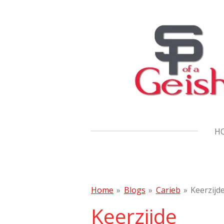
Ga
direct
naar
de
hoofdinhoud
H
Home
»
Blogs
»
Carieb
»
Keerzijd
Keerzijde