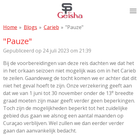
Ga
direct
naar
Home
»
Blogs
»
Carieb
»
"Pauze"
de
hoofdinhoud
"Pauze"
Gepubliceerd op 24 juli 2023 om 21:39
Bij de voorbereidingen van deze reis dachten we dat het
in het orkaan seizoen niet mogelijk was om in het Carieb
te zeilen. Gaandeweg de tocht komen we er achter dat dit
niet het geval hoeft te zijn. Onze verzekering geeft aan
e
dat we van 1 juni tot 30 november onder de 13
breedte
graad moeten zijn maar geeft verder geen beperkingen.
Toch zijn de mogelijkheden beperkt tot het zuidelijke
gebied dus gaan we alsnog een aantal maanden op
Curaçao verblijven. Wel zullen we dan eerder verder
gaan dan aanvankelijk bedacht.