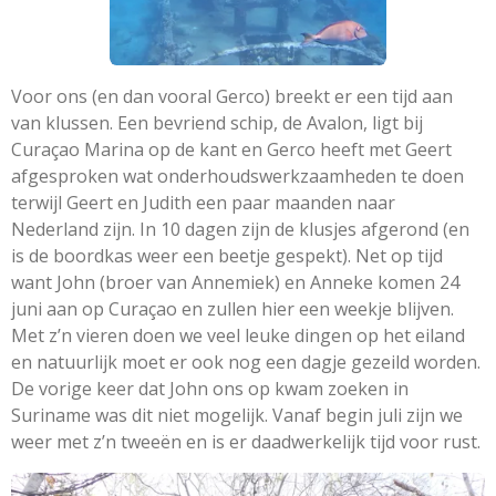
Voor ons (en dan vooral Gerco) breekt er een tijd aan
van klussen. Een bevriend schip, de Avalon, ligt bij
Curaçao Marina op de kant en Gerco heeft met Geert
afgesproken wat onderhoudswerkzaamheden te doen
terwijl Geert en Judith een paar maanden naar
Nederland zijn. In 10 dagen zijn de klusjes afgerond (en
is de boordkas weer een beetje gespekt). Net op tijd
want John (broer van Annemiek) en Anneke komen 24
juni aan op Curaçao en zullen hier een weekje blijven.
Met z’n vieren doen we veel leuke dingen op het eiland
en natuurlijk moet er ook nog een dagje gezeild worden.
De vorige keer dat John ons op kwam zoeken in
Suriname was dit niet mogelijk. Vanaf begin juli zijn we
weer met z’n tweeën en is er daadwerkelijk tijd voor rust.